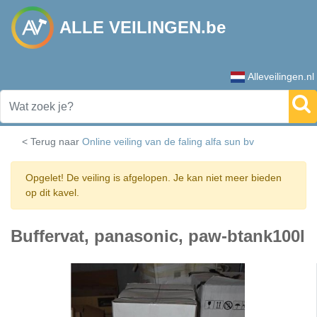
ALLE VEILINGEN.be
Alleveilingen.nl
< Terug naar
Online veiling van de faling alfa sun bv
Opgelet! De veiling is afgelopen. Je kan niet meer bieden
op dit kavel.
Buffervat, panasonic, paw-btank100l