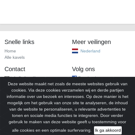
Snelle links
Meer veilingen
Home
Nederland
Alle kavels
Contact
Volg ons
info@alleveilingen.net
Facebook
Deze website maakt net zoals de meeste websites gebruik van
cookies. Via deze cookies verzamelen wij en derde partijen
informatie over uw bezoek en interesses. Op deze manier is het
mogelijk om het gebruik van onze site te analyseren, de inhoud
van de website te personaliseren, u relevante advertenties te
tonen en sociale media functies te integreren. Door verder
gebruik te maken van deze website geeft u toestemming voor
© 2026
Alleveilingen.
Alle rechten voorbehouden.
alle cookies en een optimale surfervaring.
Ik ga akkoord