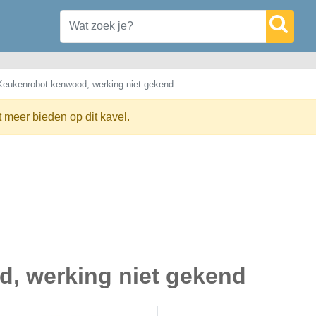
Keukenrobot kenwood, werking niet gekend
t meer bieden op dit kavel.
, werking niet gekend