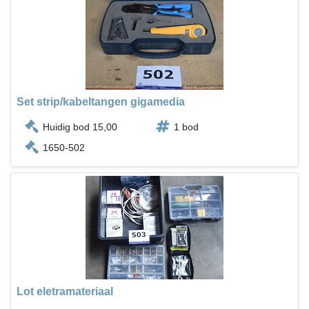
Set strip/kabeltangen gigamedia
Huidig bod 15,00
1 bod
1650-502
Lot eletramateriaal