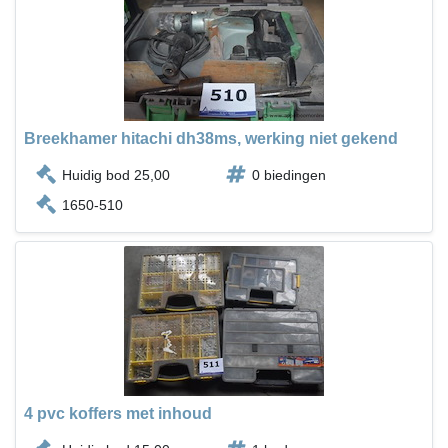
Breekhamer hitachi dh38ms, werking niet gekend
Huidig bod 25,00
0 biedingen
1650-510
4 pvc koffers met inhoud