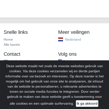
Snelle links
Meer veilingen
Home
Nederland
Alle kavels
Contact
Volg ons
info@alleveilingen.net
Facebook
Deze website maakt net zoals de meeste websites gebruik van
cookies. Via deze cookies verzamelen wij en derde partijen
informatie over uw bezoek en interesses. Op deze manier is het
mogelijk om het gebruik van onze site te analyseren, de inhoud
van de website te personaliseren, u relevante advertenties te
tonen en sociale media functies te integreren. Door verder
gebruik te maken van deze website geeft u toestemming voor
© 2026
Alleveilingen.
Alle rechten voorbehouden.
alle cookies en een optimale surfervaring.
Ik ga akkoord