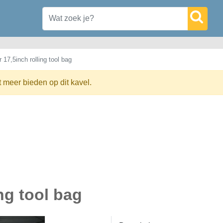
 17,5inch rolling tool bag
t meer bieden op dit kavel.
ng tool bag