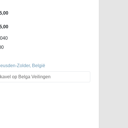
5,00
5,00
-040
00
Heusden-Zolder, België
t kavel op Belga Veilingen