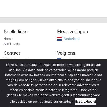
Snelle links
Meer veilingen
Home
Nederland
Alle kavels
Contact
Volg ons
info@alleveilingen.net
Facebook
Deze website maakt net zoals de meeste websites gebruik van
cookies. Via deze cookies verzamelen wij en derde partijen
informatie over uw bezoek en interesses. Op deze manier is het
mogelijk om het gebruik van onze site te analyseren, de inhoud
van de website te personaliseren, u relevante advertenties te
tonen en sociale media functies te integreren. Door verder
gebruik te maken van deze website geeft u toestemming voor
© 2026
Alleveilingen.
Alle rechten voorbehouden.
alle cookies en een optimale surfervaring.
Ik ga akkoord