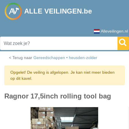
ALLE VEILINGEN.be
Alleveilingen.nl
< Terug naar
Gereedschappen • heusden-zolder
Opgelet! De veiling is afgelopen. Je kan niet meer bieden
op dit kavel.
Ragnor 17,5inch rolling tool bag