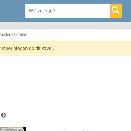
 roller seat blue
t meer bieden op dit kavel.
ue