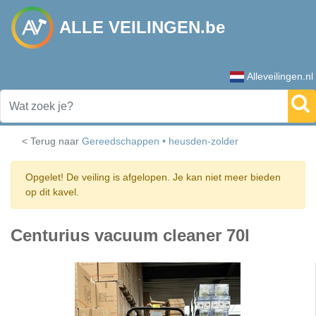
ALLE VEILINGEN.be
Alleveilingen.nl
< Terug naar
Gereedschappen • heusden-zolder
Opgelet! De veiling is afgelopen. Je kan niet meer bieden
op dit kavel.
Centurius vacuum cleaner 70l