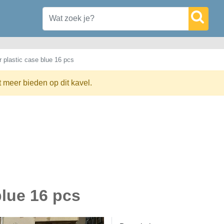
 plastic case blue 16 pcs
t meer bieden op dit kavel.
blue 16 pcs