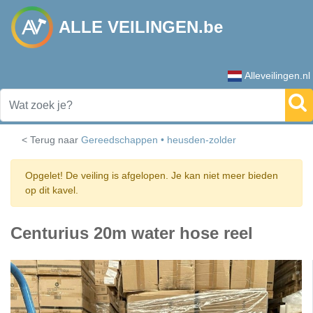
ALLE VEILINGEN.be
Alleveilingen.nl
< Terug naar
Gereedschappen • heusden-zolder
Opgelet! De veiling is afgelopen. Je kan niet meer bieden
op dit kavel.
Centurius 20m water hose reel