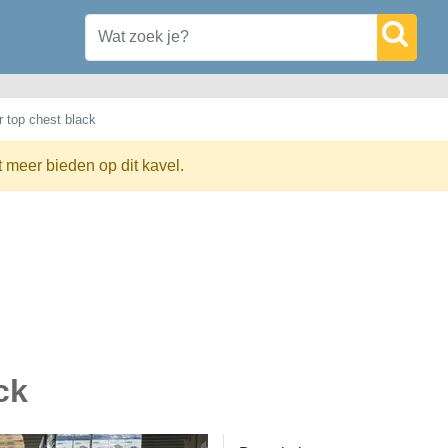
 top chest black
t meer bieden op dit kavel.
ck