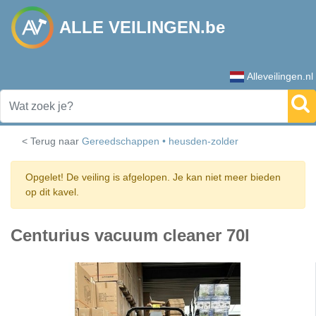
ALLE VEILINGEN.be
Alleveilingen.nl
< Terug naar
Gereedschappen • heusden-zolder
Opgelet! De veiling is afgelopen. Je kan niet meer bieden
op dit kavel.
Centurius vacuum cleaner 70l