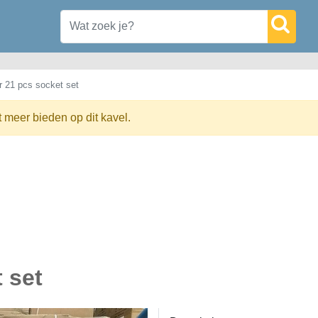
 21 pcs socket set
t meer bieden op dit kavel.
 set