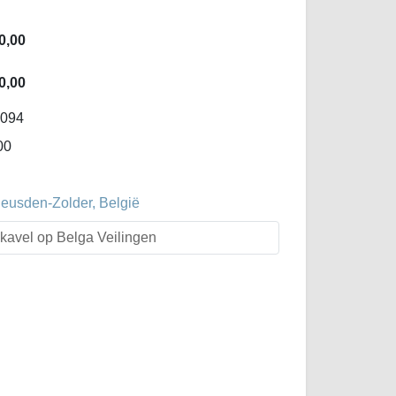
0,00
0,00
-094
00
Heusden-Zolder, België
t kavel op Belga Veilingen