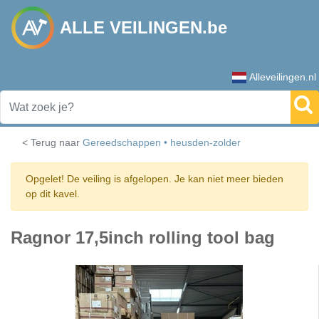
ALLE VEILINGEN.be
Alleveilingen.nl
< Terug naar
Gereedschappen • heusden-zolder
Opgelet! De veiling is afgelopen. Je kan niet meer bieden
op dit kavel.
Ragnor 17,5inch rolling tool bag