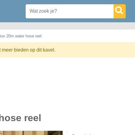
ius 20m water hose reel
t meer bieden op dit kavel.
hose reel