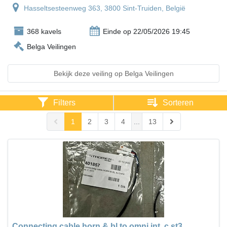
Hasseltsesteenweg 363, 3800 Sint-Truiden, België
368 kavels
Einde op 22/05/2026 19:45
Belga Veilingen
Bekijk deze veiling op Belga Veilingen
Filters
Sorteren
1
2
3
4
...
13
Connecting cable horn & bl to omni int. c st3