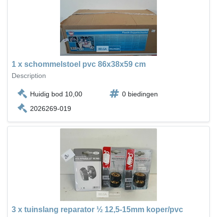
1 x schommelstoel pvc 86x38x59 cm
Description
Huidig bod 10,00
0 biedingen
2026269-019
3 x tuinslang reparator ½ 12,5-15mm koper/pvc