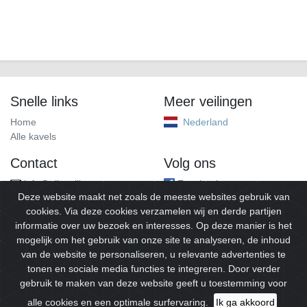
Snelle links
Meer veilingen
Home
Nederland
Alle kavels
Contact
Volg ons
info@alleveilingen.net
Facebook
Deze website maakt net zoals de meeste websites gebruik van
cookies. Via deze cookies verzamelen wij en derde partijen
informatie over uw bezoek en interesses. Op deze manier is het
mogelijk om het gebruik van onze site te analyseren, de inhoud
van de website te personaliseren, u relevante advertenties te
tonen en sociale media functies te integreren. Door verder
gebruik te maken van deze website geeft u toestemming voor
© 2026
Alleveilingen.
Alle rechten voorbehouden.
alle cookies en een optimale surfervaring.
Ik ga akkoord