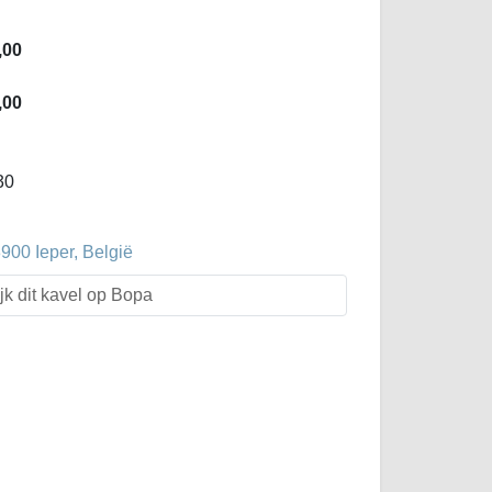
,00
,00
30
00 Ieper, België
jk dit kavel op Bopa