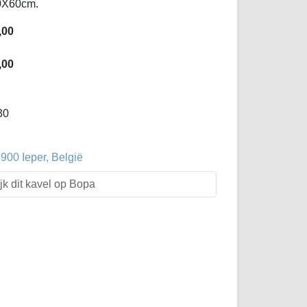
50X60cm.
,00
,00
30
00 Ieper, België
jk dit kavel op Bopa