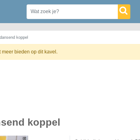
j dansend koppel
t meer bieden op dit kavel.
ansend koppel