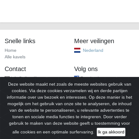
Snelle links
Meer veilingen
Home
Nederland
Alle kavels
Contact
Volg ons
info@alleveilingen.net
Facebook
Deze website maakt net zoals de meeste websites gebruik van
cookies. Via deze cookies verzamelen wij en derde partijen
informatie over uw bezoek en interesses. Op deze manier is het
mogelijk om het gebruik van onze site te analyseren, de inhoud
van de website te personaliseren, u relevante advertenties te
tonen en sociale media functies te integreren. Door verder
gebruik te maken van deze website geeft u toestemming voor
© 2026
Alleveilingen.
Alle rechten voorbehouden.
alle cookies en een optimale surfervaring.
Ik ga akkoord