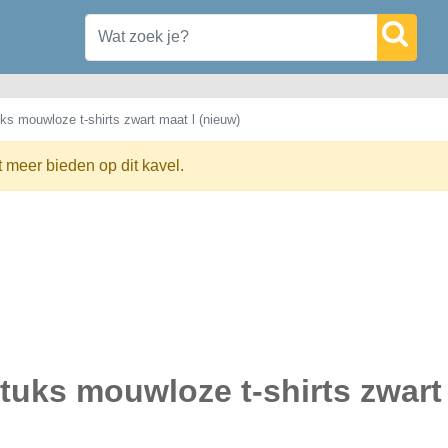
ks mouwloze t-shirts zwart maat l (nieuw)
t meer bieden op dit kavel.
stuks mouwloze t-shirts zwart