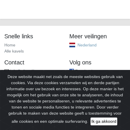
Snelle links
Meer veilingen
Home
Nederland
Alle kavels
Contact
Volg ons
info@alleveilingen.net
Facebook
Deze website maakt net zoals de meeste websites gebruik van
cookies. Via deze cookies verzamelen wij en derde partijen
informatie over uw bezoek en interesses. Op deze manier is het
mogelijk om het gebruik van onze site te analyseren, de inhoud
van de website te personaliseren, u relevante advertenties te
tonen en sociale media functies te integreren. Door verder
gebruik te maken van deze website geeft u toestemming voor
© 2026
Alleveilingen.
Alle rechten voorbehouden.
alle cookies en een optimale surfervaring.
Ik ga akkoord