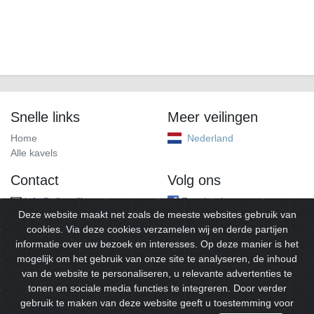
Snelle links
Meer veilingen
Home
Nederland
Alle kavels
Contact
Volg ons
info@alleveilingen.net
Facebook
Deze website maakt net zoals de meeste websites gebruik van
cookies. Via deze cookies verzamelen wij en derde partijen
informatie over uw bezoek en interesses. Op deze manier is het
mogelijk om het gebruik van onze site te analyseren, de inhoud
van de website te personaliseren, u relevante advertenties te
tonen en sociale media functies te integreren. Door verder
gebruik te maken van deze website geeft u toestemming voor
© 2026
Alleveilingen.
Alle rechten voorbehouden.