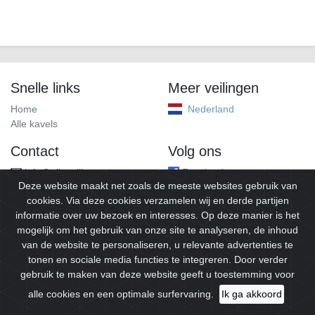
Snelle links
Meer veilingen
Home
Nederland
Alle kavels
Contact
Volg ons
info@alleveilingen.net
Facebook
Deze website maakt net zoals de meeste websites gebruik van
cookies. Via deze cookies verzamelen wij en derde partijen
informatie over uw bezoek en interesses. Op deze manier is het
mogelijk om het gebruik van onze site te analyseren, de inhoud
van de website te personaliseren, u relevante advertenties te
tonen en sociale media functies te integreren. Door verder
gebruik te maken van deze website geeft u toestemming voor
© 2026
Alleveilingen.
Alle rechten voorbehouden.
alle cookies en een optimale surfervaring.
Ik ga akkoord