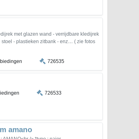
edijrek met glazen wand - verrijdbare kledijrek
 stoel - plastieken zitbank - enz… ( zie fotos
 biedingen
726535
biedingen
726533
eem amano
 : AMANO<br /> *type : najor