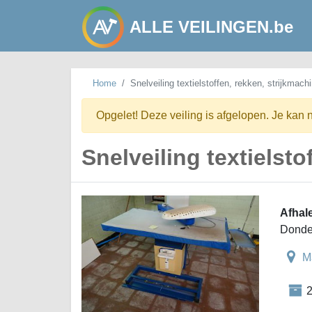
ALLE VEILINGEN.be
Home
Snelveiling textielstoffen, rekken, strijkmachi
Opgelet! Deze veiling is afgelopen. Je kan 
Snelveiling textielsto
Afhal
Donde
M
2