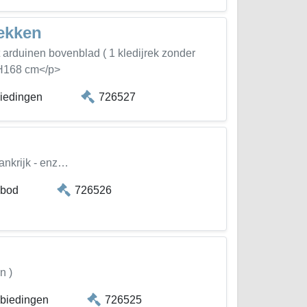
rekken
 arduinen bovenblad ( 1 kledijrek zonder
xH168 cm</p>
biedingen
726527
ankrijk - enz…
 bod
726526
n )
 biedingen
726525