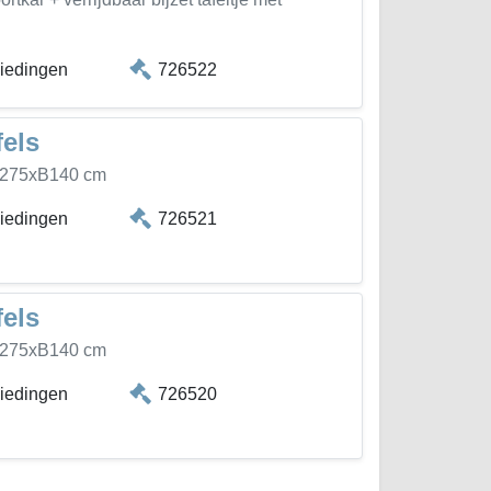
biedingen
726522
fels
 L275xB140 cm
biedingen
726521
fels
 L275xB140 cm
biedingen
726520