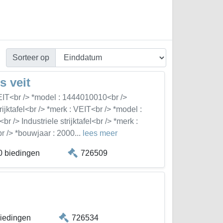
Sorteer op
s veit
 VEIT<br /> *model : 1444010010<br />
rijktafel<br /> *merk : VEIT<br /> *model :
 /> Industriele strijktafel<br /> *merk :
 /> *bouwjaar : 2000...
lees meer
0 biedingen
726509
biedingen
726534