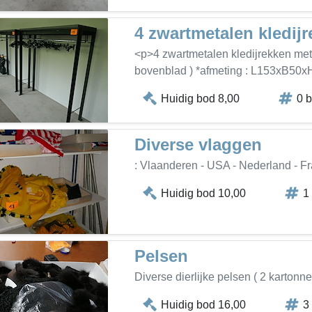
4 zwartmetalen kledij
<p>4 zwartmetalen kledijrekken met
bovenblad ) *afmeting : L153xB50
Huidig bod 8,00
0 
Diverse vlaggen
: Vlaanderen - USA - Nederland - Fr
Huidig bod 10,00
1
Pelsen
Diverse dierlijke pelsen ( 2 kartonne
Huidig bod 16,00
3