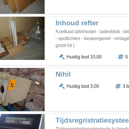
Inhoud refter
Koelkast tafelmodel - ladenblok - kl
- spotlichten - keukengerief - vintage
groot lot )
Huidig bod 10,00
0
Nihil
Huidig bod 3,00
3 
Tijdsregristratiesyst
Tijdsregristratiesysteem<br /> *merk