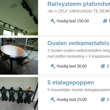
Railsysteem plafondve
<br /> ZELF VAKKUNDIG TE DEMO
Huidig bod 150,00
Ovalen eetkamertafels
2 houten ovalen eetkamertafels len
met stoffen bekleding + 4 klapstoelen
Huidig bod 30,00
2
5 etalagepoppen
5 vrouwelijke zwarte etalagepoppe
Huidig bod 15,00
1