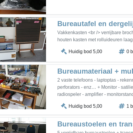
Bureautafel en dergeli
Vakkenkasten <br /> verrijbare broc
houten kasten met rolluideuren laag
Huidig bod 5,00
0 
Bureaumateriaal + mu
2 vaste telefoons - laptoptas - rekenm
perforators - enz… + Monitor - satili
radiospeler - amplifier - monitorsta
Huidig bod 5,00
1 
Bureaustoelen en tran
5 verrijdbare bureaustoelen + transpo