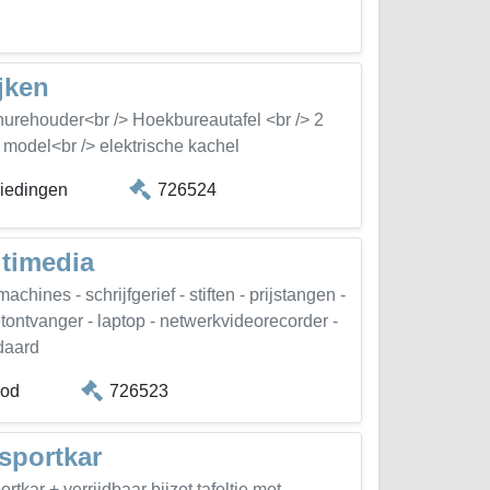
jken
hurehouder<br /> Hoekbureautafel <br /> 2
 model<br /> elektrische kachel
biedingen
726524
ltimedia
achines - schrijfgerief - stiften - prijstangen -
etontvanger - laptop - netwerkvideorecorder -
ndaard
bod
726523
sportkar
rtkar + verrijdbaar bijzet tafeltje met