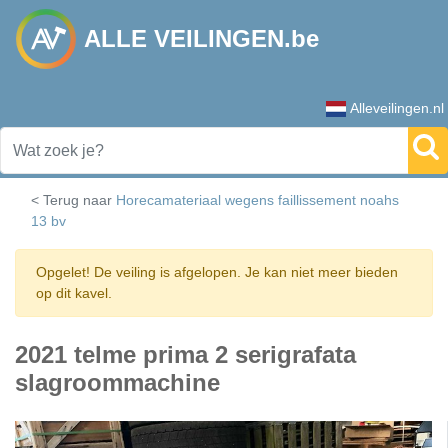
ALLE VEILINGEN.be
Alleveilingen.nl
< Terug naar
Horecamateriaal wegens faillissement noahs
13 bv
Opgelet! De veiling is afgelopen. Je kan niet meer bieden
op dit kavel.
2021 telme prima 2 serigrafata
slagroommachine