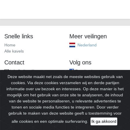
Snelle links
Meer veilingen
Home
Nederland
Alle kavels
Contact
Volg ons
info@alleveilingen.net
Facebook
Deze website maakt net zoals de meeste websites gebruik van
cookies. Via deze cookies verzamelen wij en derde partijen
informatie over uw bezoek en interesses. Op deze manier is het
mogelijk om het gebruik van onze site te analyseren, de inhoud
van de website te personaliseren, u relevante advertenties te
tonen en sociale media functies te integreren. Door verder
gebruik te maken van deze website geeft u toestemming voor
© 2026
Alleveilingen.
Alle rechten voorbehouden.
alle cookies en een optimale surfervaring.
Ik ga akkoord