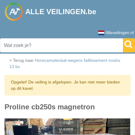
ALLE VEILINGEN.be
Alleveilingen.nl
< Terug naar
Horecamateriaal wegens faillissement noahs
13 bv
Opgelet! De veiling is afgelopen. Je kan niet meer bieden
op dit kavel.
Proline cb250s magnetron