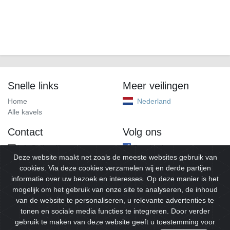
Snelle links
Meer veilingen
Home
Nederland
Alle kavels
Contact
Volg ons
info@alleveilingen.net
Facebook
Deze website maakt net zoals de meeste websites gebruik van
cookies. Via deze cookies verzamelen wij en derde partijen
informatie over uw bezoek en interesses. Op deze manier is het
mogelijk om het gebruik van onze site te analyseren, de inhoud
van de website te personaliseren, u relevante advertenties te
tonen en sociale media functies te integreren. Door verder
gebruik te maken van deze website geeft u toestemming voor
© 2026
Alleveilingen.
Alle rechten voorbehouden.