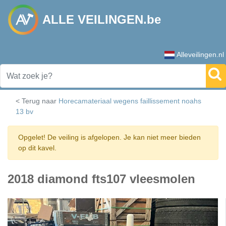
ALLE VEILINGEN.be
Alleveilingen.nl
< Terug naar
Horecamateriaal wegens faillissement noahs
13 bv
Opgelet! De veiling is afgelopen. Je kan niet meer bieden
op dit kavel.
2018 diamond fts107 vleesmolen