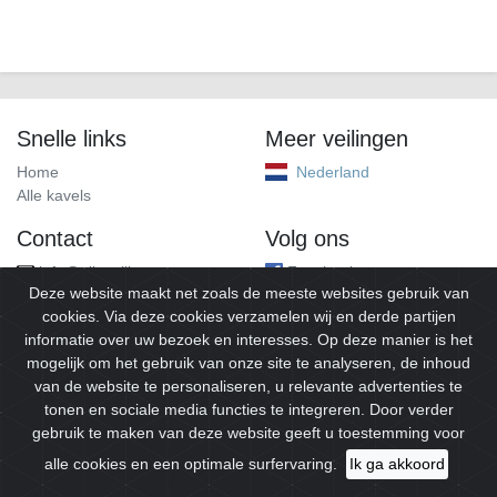
Snelle links
Meer veilingen
Home
Nederland
Alle kavels
Contact
Volg ons
info@alleveilingen.net
Facebook
Deze website maakt net zoals de meeste websites gebruik van
cookies. Via deze cookies verzamelen wij en derde partijen
informatie over uw bezoek en interesses. Op deze manier is het
mogelijk om het gebruik van onze site te analyseren, de inhoud
van de website te personaliseren, u relevante advertenties te
tonen en sociale media functies te integreren. Door verder
gebruik te maken van deze website geeft u toestemming voor
© 2026
Alleveilingen.
Alle rechten voorbehouden.
alle cookies en een optimale surfervaring.
Ik ga akkoord