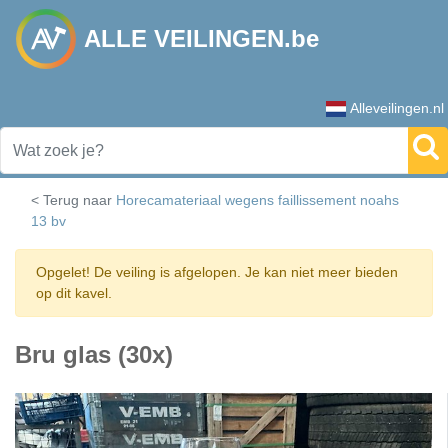
ALLE VEILINGEN.be
Alleveilingen.nl
< Terug naar
Horecamateriaal wegens faillissement noahs
13 bv
Opgelet! De veiling is afgelopen. Je kan niet meer bieden
op dit kavel.
Bru glas (30x)