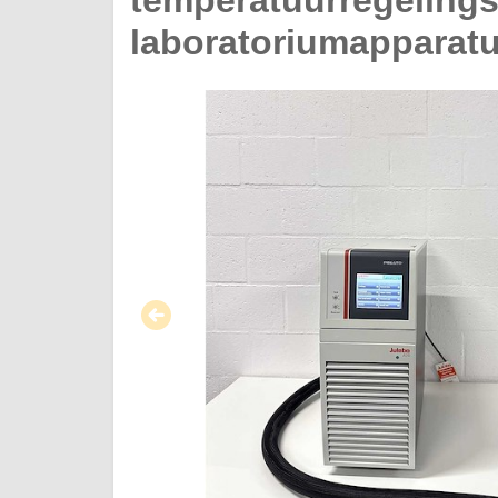
temperatuurregelings
laboratoriumapparat