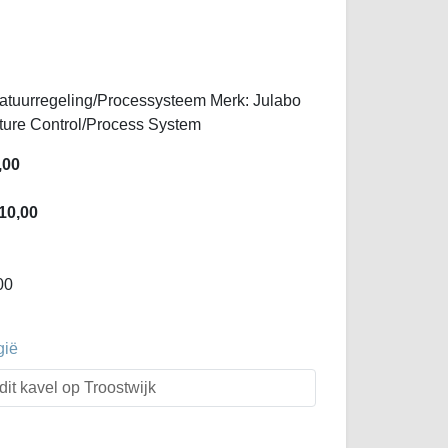
uurregeling/Processysteem Merk: Julabo
ure Control/Process System
,00
10,00
00
gië
dit kavel op Troostwijk