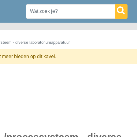
ysteem - diverse laboratoriumapparatuur
t meer bieden op dit kavel.