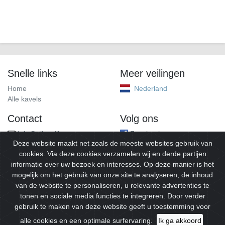
Snelle links
Meer veilingen
Home
Nederland
Alle kavels
Contact
Volg ons
info@alleveilingen.net
Facebook
Deze website maakt net zoals de meeste websites gebruik van
cookies. Via deze cookies verzamelen wij en derde partijen
informatie over uw bezoek en interesses. Op deze manier is het
mogelijk om het gebruik van onze site te analyseren, de inhoud
van de website te personaliseren, u relevante advertenties te
tonen en sociale media functies te integreren. Door verder
gebruik te maken van deze website geeft u toestemming voor
© 2026
Alleveilingen.
Alle rechten voorbehouden.
alle cookies en een optimale surfervaring.
Ik ga akkoord