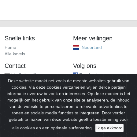
Snelle links
Meer veilingen
Home
Nederland
Alle kavels
Contact
Volg ons
info@alleveilingen.net
Facebook
Deze website maakt net zoals de meeste websites gebruik van
cookies. Via deze cookies verzamelen wij en derde partijen
informatie over uw bezoek en interesses. Op deze manier is het
mogelijk om het gebruik van onze site te analyseren, de inhoud
van de website te personaliseren, u relevante advertenties te
tonen en sociale media functies te integreren. Door verder
gebruik te maken van deze website geeft u toestemming voor
© 2026
Alleveilingen.
Alle rechten voorbehouden.
alle cookies en een optimale surfervaring.
Ik ga akkoord