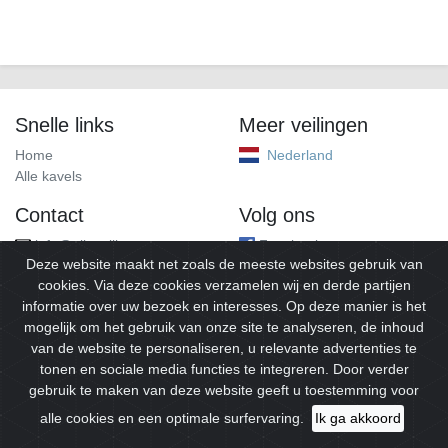
Snelle links
Meer veilingen
Home
Nederland
Alle kavels
Contact
Volg ons
info@alleveilingen.net
Facebook
Deze website maakt net zoals de meeste websites gebruik van
cookies. Via deze cookies verzamelen wij en derde partijen
informatie over uw bezoek en interesses. Op deze manier is het
mogelijk om het gebruik van onze site te analyseren, de inhoud
van de website te personaliseren, u relevante advertenties te
tonen en sociale media functies te integreren. Door verder
gebruik te maken van deze website geeft u toestemming voor
© 2026
Alleveilingen.
Alle rechten voorbehouden.
alle cookies en een optimale surfervaring.
Ik ga akkoord