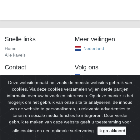
Snelle links
Meer veilingen
Home
Nederland
Alle kavels
Contact
Volg ons
info@alleveilingen.net
Facebook
Deze website maakt net zoals de meeste websites gebruik van
cookies. Via deze cookies verzamelen wij en derde partijen
informatie over uw bezoek en interesses. Op deze manier is het
mogelijk om het gebruik van onze site te analyseren, de inhoud
van de website te personaliseren, u relevante advertenties te
tonen en sociale media functies te integreren. Door verder
gebruik te maken van deze website geeft u toestemming voor
© 2026
Alleveilingen.
Alle rechten voorbehouden.
alle cookies en een optimale surfervaring.
Ik ga akkoord