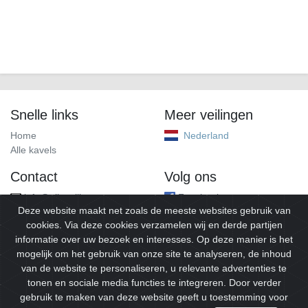
Snelle links
Meer veilingen
Home
Nederland
Alle kavels
Contact
Volg ons
info@alleveilingen.net
Facebook
Deze website maakt net zoals de meeste websites gebruik van
cookies. Via deze cookies verzamelen wij en derde partijen
informatie over uw bezoek en interesses. Op deze manier is het
mogelijk om het gebruik van onze site te analyseren, de inhoud
van de website te personaliseren, u relevante advertenties te
tonen en sociale media functies te integreren. Door verder
gebruik te maken van deze website geeft u toestemming voor
© 2026
Alleveilingen.
Alle rechten voorbehouden.