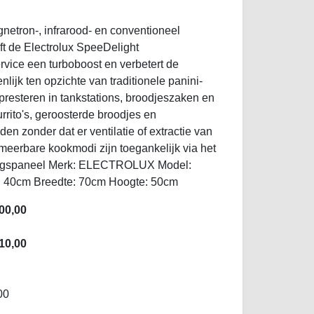
netron-, infrarood- en conventioneel
ft de Electrolux SpeeDelight
vice een turboboost en verbetert de
nlijk ten opzichte van traditionele panini-
 presteren in tankstations, broodjeszaken en
rrito's, geroosterde broodjes en
en zonder dat er ventilatie of extractie van
meerbare kookmodi zijn toegankelijk via het
ingspaneel Merk: ELECTROLUX Model:
40cm Breedte: 70cm Hoogte: 50cm
00,00
10,00
00