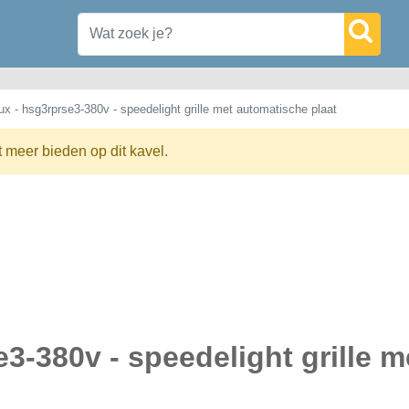
lux - hsg3rprse3-380v - speedelight grille met automatische plaat
t meer bieden op dit kavel.
e3-380v - speedelight grille m