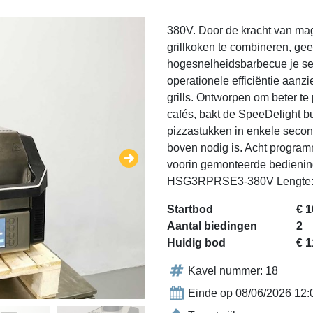
380V. Door de kracht van mag
grillkoken te combineren, gee
hogesnelheidsbarbecue je ser
operationele efficiëntie aanzie
grills. Ontworpen om beter te
cafés, bakt de SpeeDelight bu
pizzastukken in enkele second
boven nodig is. Acht program
voorin gemonteerde bedien
HSG3RPRSE3-380V Lengte: 
Startbod
€ 1
Aantal biedingen
2
Huidig bod
€ 1
Kavel nummer: 18
Einde op 08/06/2026 12: