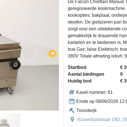
De Falcon Chieftain Manual T
geregisseerde kookmachine. 
kookopties: bakplaat, ondiepe 
stoofen. De gietijzeren pan b
zorgt voor een uitstekende co
gemakkelijk te draaiende han
kantelen en te bedienen is.
true Gas: false Elektrisch: tr
380V Totale afmeting lxbxh
Startbod
€ 3
Aantal biedingen
0
Huidig bod
€ 3
Kavel nummer: 61
Einde op 08/06/2026 12:
Troostwijk
Klaverbladstraat 19D, 