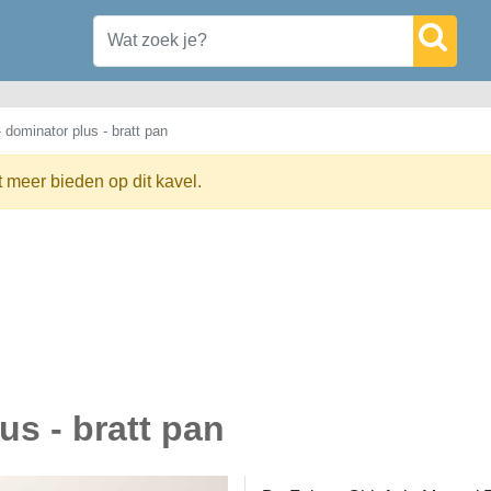
 dominator plus - bratt pan
t meer bieden op dit kavel.
us - bratt pan