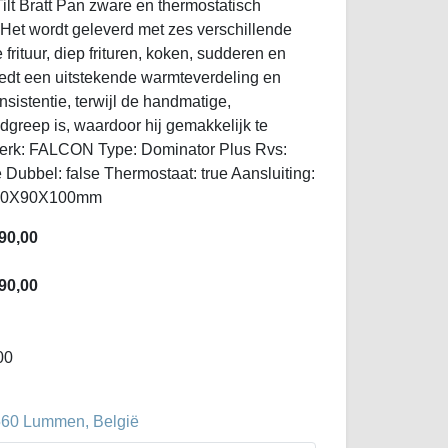
ilt Bratt Pan zware en thermostatisch
Het wordt geleverd met zes verschillende
frituur, diep frituren, koken, sudderen en
iedt een uitstekende warmteverdeling en
nsistentie, terwijl de handmatige,
dgreep is, waardoor hij gemakkelijk te
 Merk: FALCON Type: Dominator Plus Rvs:
ue Dubbel: false Thermostaat: true Aansluiting:
: 90X90X100mm
90,00
90,00
00
3560 Lummen, België