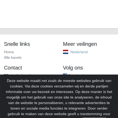
Snelle links
Meer veilingen
Home
Nederland
Alle kavels
Contact
Volg ons
info@alleveilingen.net
Facebook
Deze website maakt net zoals de meeste websites gebruik van
cookies. Via deze cookies verzamelen wij en derde partijen
informatie over uw bezoek en interesses. Op deze manier is het
mogelijk om het gebruik van onze site te analyseren, de inhoud
van de website te personaliseren, u relevante advertenties te
tonen en sociale media functies te integreren. Door verder
gebruik te maken van deze website geeft u toestemming voor
© 2026
Alleveilingen.
Alle rechten voorbehouden.