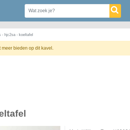
 - hjc2sa - koeltafel
t meer bieden op dit kavel.
eltafel