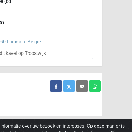
90,00
00
3560 Lummen, België
dit kavel op Troostwijk
informatie over uw bezoek en interesses. Op deze manier is