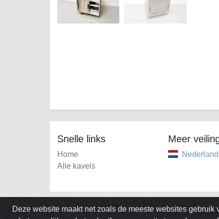
Snelle links
Meer veilin
Home
Nederland
Alle kavels
Deze website maakt net zoals de meeste websites gebruik v