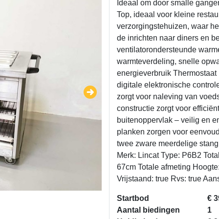
Ideaal om door smalle gange
Top, ideaal voor kleine resta
verzorgingstehuizen, waar he
de inrichten naar diners en 
ventilatorondersteunde warme
warmteverdeling, snelle opwar
energieverbruik Thermostaat
digitale elektronische contro
zorgt voor naleving van voe
constructie zorgt voor effic
buitenoppervlak – veilig en 
planken zorgen voor eenvou
twee zware meerdelige stang
Merk: Lincat Type: P6B2 Tota
67cm Totale afmeting Hoogte:
Vrijstaand: true Rvs: true Aan
Startbod
€ 3
Aantal biedingen
1