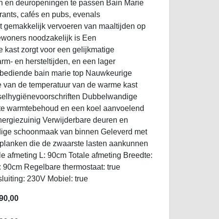
n en deuropeningen te passen Bain Marie
urants, cafés en pubs, evenals
t gemakkelijk vervoeren van maaltijden op
bewoners noodzakelijk is Een
 kast zorgt voor een gelijkmatige
m- en hersteltijden, en een lager
 bediende bain marie top Nauwkeurige
le van de temperatuur van de warme kast
dselhygiënevoorschriften Dubbelwandige
iënte warmtebehoud en een koel aanvoelend
energiezuinig Verwijderbare deuren en
dige schoonmaak van binnen Geleverd met
planken die de zwaarste lasten aankunnen
le afmeting L: 90cm Totale afmeting Breedte:
 90cm Regelbare thermostaat: true
sluiting: 230V Mobiel: true
90,00