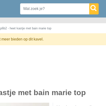
 p6b2 - heet kastje met bain marie top
t meer bieden op dit kavel.
kastje met bain marie top