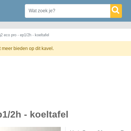
2 eco pro - ep1/2h - koeltafel
t meer bieden op dit kavel.
1/2h - koeltafel