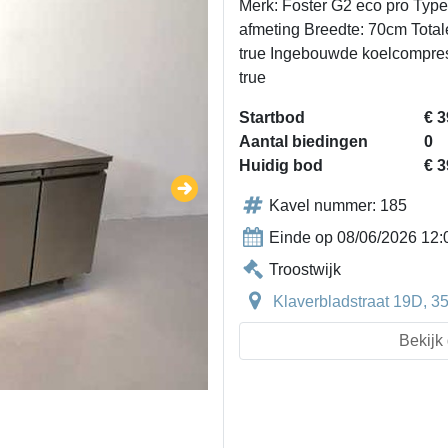
Merk: Foster G2 eco pro Type
afmeting Breedte: 70cm Totale
true Ingebouwde koelcompress
true
Startbod
€ 3
Aantal biedingen
0
Huidig bod
€ 3
Kavel nummer: 185
Einde op 08/06/2026 12:
Troostwijk
Klaverbladstraat 19D, 
Bekijk 