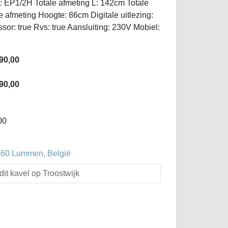
: EP1/2H Totale afmeting L: 142cm Totale
 afmeting Hoogte: 86cm Digitale uitlezing:
or: true Rvs: true Aansluiting: 230V Mobiel:
90,00
90,00
00
3560 Lummen, België
dit kavel op Troostwijk