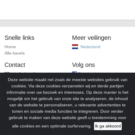
Snelle links
Meer veilingen
Home
Nederland
Alle kavels
Contact
Volg ons
info@alleveilingen.net
Facebook
Deze website maakt net zoals de meeste websites gebruik van
cookies. Via deze cookies verzamelen wij en derde partijen
informatie over uw bezoek en interesses. Op deze manier is het
mogelijk om het gebruik van onze site te analyseren, de inhoud
van de website te personaliseren, u relevante advertenties te
tonen en sociale media functies te integreren. Door verder
gebruik te maken van deze website geeft u toestemming voor
© 2026
Alleveilingen.
Alle rechten voorbehouden.
alle cookies en een optimale surfervaring.
Ik ga akkoord