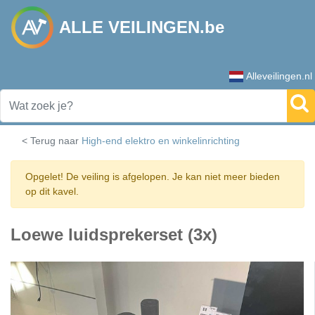
ALLE VEILINGEN.be
Alleveilingen.nl
< Terug naar
High-end elektro en winkelinrichting
Opgelet! De veiling is afgelopen. Je kan niet meer bieden
op dit kavel.
Loewe luidsprekerset (3x)