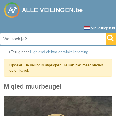
ALLE VEILINGEN.be
Alleveilingen.nl
< Terug naar
High-end elektro en winkelinrichting
Opgelet! De veiling is afgelopen. Je kan niet meer bieden
op dit kavel.
M qled muurbeugel