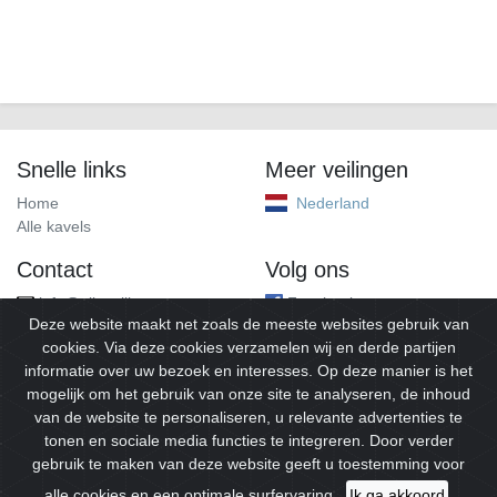
Snelle links
Meer veilingen
Home
Nederland
Alle kavels
Contact
Volg ons
info@alleveilingen.net
Facebook
Deze website maakt net zoals de meeste websites gebruik van
cookies. Via deze cookies verzamelen wij en derde partijen
informatie over uw bezoek en interesses. Op deze manier is het
mogelijk om het gebruik van onze site te analyseren, de inhoud
van de website te personaliseren, u relevante advertenties te
tonen en sociale media functies te integreren. Door verder
gebruik te maken van deze website geeft u toestemming voor
© 2026
Alleveilingen.
Alle rechten voorbehouden.
alle cookies en een optimale surfervaring.
Ik ga akkoord