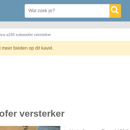
ce a150 subwoofer versterker
t meer bieden op dit kavel.
fer versterker