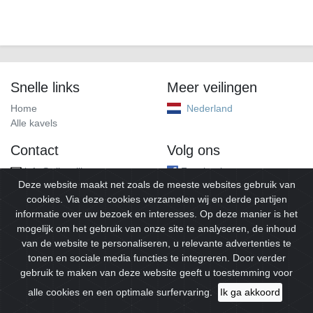
Snelle links
Meer veilingen
Home
Nederland
Alle kavels
Contact
Volg ons
info@alleveilingen.net
Facebook
Deze website maakt net zoals de meeste websites gebruik van
cookies. Via deze cookies verzamelen wij en derde partijen
informatie over uw bezoek en interesses. Op deze manier is het
mogelijk om het gebruik van onze site te analyseren, de inhoud
van de website te personaliseren, u relevante advertenties te
tonen en sociale media functies te integreren. Door verder
gebruik te maken van deze website geeft u toestemming voor
© 2026
Alleveilingen.
Alle rechten voorbehouden.
alle cookies en een optimale surfervaring.
Ik ga akkoord