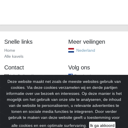
Snelle links
Meer veilingen
Home
Nederland
Alle kavels
Contact
Volg ons
info@alleveilingen.net
Facebook
Deze website maakt net zoals de meeste websites gebruik van
cookies. Via deze cookies verzamelen wij en derde partijen
informatie over uw bezoek en interesses. Op deze manier is het
mogelijk om het gebruik van onze site te analyseren, de inhoud
van de website te personaliseren, u relevante advertenties te
tonen en sociale media functies te integreren. Door verder
gebruik te maken van deze website geeft u toestemming voor
© 2026
Alleveilingen.
Alle rechten voorbehouden.
alle cookies en een optimale surfervaring.
Ik ga akkoord